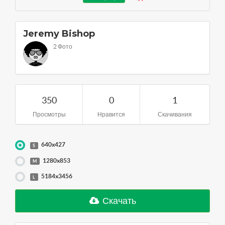
Jeremy Bishop
2 Фото
350
0
1
Просмотры
Нравится
Скачивания
640x427
S
1280x853
M
5184x3456
L
Скачать