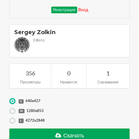
Вход
Регистрация
Sergey Zolkin
3 Фото
356
0
1
Просмотры
Нравится
Скачивания
640x427
S
1280x853
M
4272x2848
L
Скачать