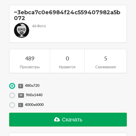
~3ebca7c0e6984f24c559407982a5b
072
46 Фото
489
0
5
Просмотры
Нравится
Скачивания
480x720
S
960x1440
M
4000x6000
L
Скачать