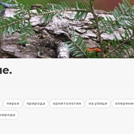
е.
перья
природа
орнитология
на улице
оперени
природа