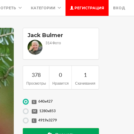
ОТРЕТЬ
КАТЕГОРИИ
РЕГИСТРАЦИЯ
ВХОД
Jack Bulmer
314 Фото
378
0
1
Просмотры
Нравится
Скачивания
640x427
S
1280x853
M
4919x3279
L