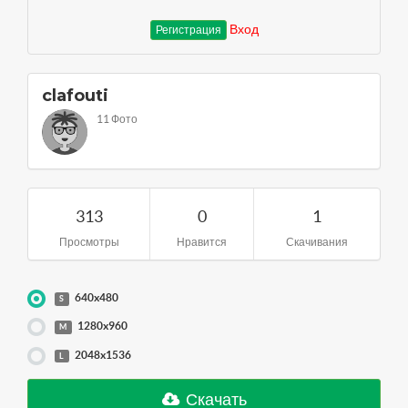
Вход
Регистрация
clafouti
11 Фото
313
0
1
Просмотры
Нравится
Скачивания
640x480
S
1280x960
M
2048x1536
L
Скачать