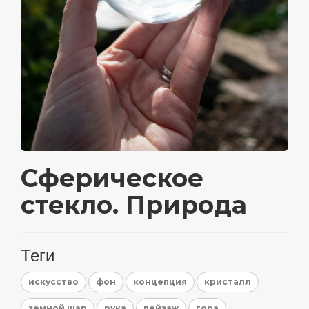
Сферическое
стекло. Природа
Теги
искусство
фон
концепция
кристалл
земной шар
рука
пейзаж
гора