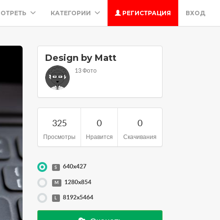
ОТРЕТЬ
КАТЕГОРИИ
РЕГИСТРАЦИЯ
ВХОД
Design by Matt
13 Фото
325
0
0
Просмотры
Нравится
Скачивания
640x427
S
1280x854
M
8192x5464
L