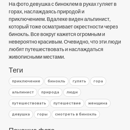
На фото девушка с биноклем в руках гуляет в
горах, наслаждаясь природой и
приключением. Вдалеке виден альпинист,
который тоже осматривает окрестности через
бинокль. Все вокруг кажется огромным и
невероятно красивым. Очевидно, что эти люди
любят путешествовать и наслаждаться
живописными местами.
Теги
приключение
бинокль
гулять
гора
альпинист
природа
люди
путешествовать
путешествие
женщина
девушка
горы
смотреть в бинокль