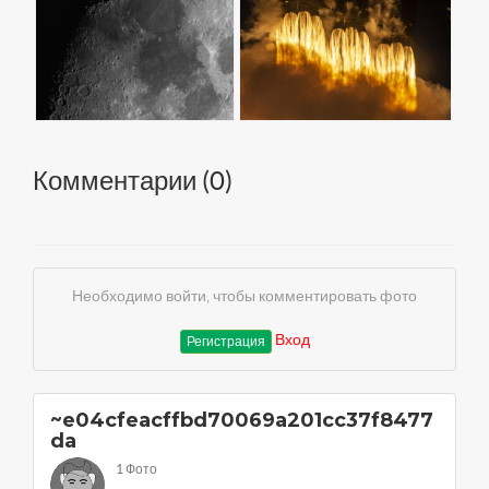
Комментарии (
0
)
Необходимо войти, чтобы комментировать фото
Вход
Регистрация
~e04cfeacffbd70069a201cc37f8477
da
1 Фото