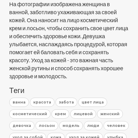
На фотографии изображена женщина в
ванной, заботливо ухаживающая за своей
кожей. Она наносит на лицо косметический
крем и лосьон, чтобы сохранить свое цвет лица
и обеспечить здоровье кожи. Девушка
улыбается, наслаждаясь процедурой, которая
помогает ей баловать себя и сохранять
красоту. Уход за кожей - это важная часть
женской рутины и способ сохранять хорошее
здоровье и молодость.
Теги
ванна
красота
забота
цвет лица
косметический
крем
лицевой
женский
девочка
лосьон
модель
люди
человек
уход за собой
кожа
уход за кожей
улыбка