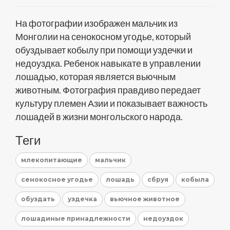
На фотографии изображен мальчик из
Монголии на сенокосном угодье, который
обуздывает кобылу при помощи уздечки и
недоуздка. Ребенок навыкате в управлении
лошадью, которая является вьючным
животным. Фотография правдиво передает
культуру племен Азии и показывает важность
лошадей в жизни монгольского народа.
Теги
млекопитающие
мальчик
сенокосное угодье
лошадь
сбруя
кобыла
обуздать
уздечка
вьючное животное
лошадиные принадлежности
недоуздок