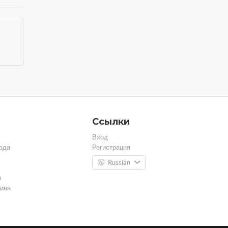
Ссылки
Вход
ода
Регистрация
Russian
ы
ина