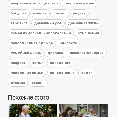
апартаменты
детство
реальная жизнь
бабушка
вместе
близко
внучка
заботься
домашний уют
домашняя жизнь
семья из нескольких поколений
отношения
повседневная одежда
близость
семейная жизнь
девочка
пожилая женщина
возраст
семья
поколения
поколения семьи
пенсионерка
седая
старуха
старик
Похожие фото