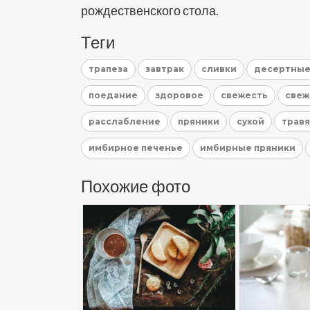
рождественского стола.
Теги
трапеза
завтрак
сливки
десертны
поедание
здоровое
свежесть
свеж
расслабление
пряники
сухой
трав
имбирное печенье
имбирные пряники
Похожие фото