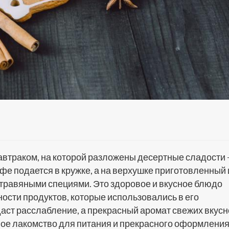
автраком, на которой разложены десертные сладости 
фе подается в кружке, а на верхушке приготовленный 
 травяными специями. Это здоровое и вкусное блюдо
ности продуктов, которые использовались в его
даст расслабление, а прекрасный аромат свежих вкус
ое лакомство для питания и прекрасного оформлени