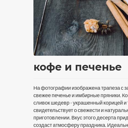
кофе и печенье
На фотографии изображена трапеза с з
свежее печенье и имбирные пряники. Ко
сливок шедевр - украшенный корицей и
свидетельствует о свежести и натураль
приготовлении. Вкус этого десерта при
создаст атмосферу праздника. Идеальн