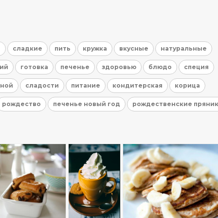
е
сладкие
пить
кружка
вкусные
натуральные
ий
готовка
печенье
здоровью
блюдо
специя
яной
сладости
питание
кондитерская
корица
рождество
печенье новый год
рождественские пряни