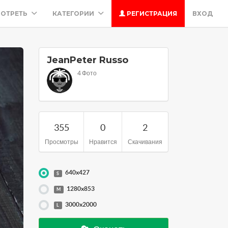
ОТРЕТЬ
КАТЕГОРИИ
РЕГИСТРАЦИЯ
ВХОД
JeanPeter Russo
4 Фото
355
0
2
Просмотры
Нравится
Скачивания
640x427
S
1280x853
M
3000x2000
L