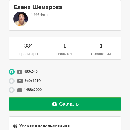
Елена Шемарова
1,995 Фото
384
1
1
Просмотры
Нравится
Скачивания
480x645
S
960x1290
M
1488x2000
L
Скачать
Условия использования