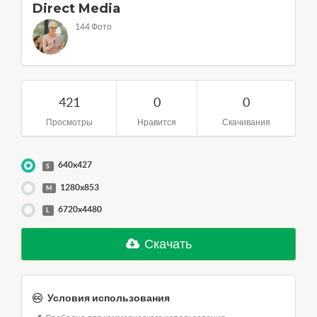
Direct Media
144 Фото
421
0
0
Просмотры
Нравится
Скачивания
640x427
S
1280x853
M
6720x4480
L
Скачать
Условия использования