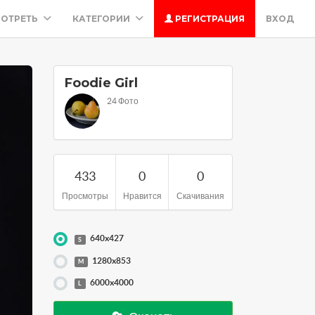
ОТРЕТЬ
КАТЕГОРИИ
РЕГИСТРАЦИЯ
ВХОД
Foodie Girl
24 Фото
433
0
0
Просмотры
Нравится
Скачивания
640x427
S
1280x853
M
6000x4000
L