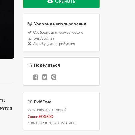
Скачать
Условия использования
Свободно для коммерческого
использования
Атрибуция не требуется
Поделиться
сь
Exif Data
аются
Фото сделано камерой
Canon EOS 80D
100/1 f/2.8 1/320 ISO 400