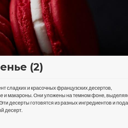
нье (2)
т сладких и красочных французских десертов,
е и макароны. Они уложены на темном фоне, выделяя
Эти десерты готовятся из разных ингредиентов и под
ый десерт.