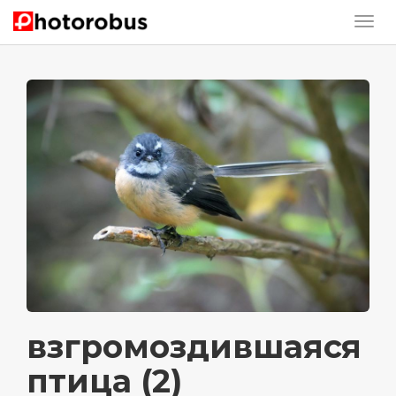
взгромоздившаяся
птица (2)