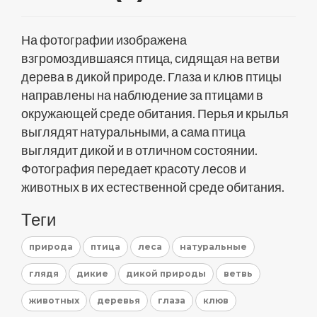
На фотографии изображена
взгромоздившаяся птица, сидящая на ветви
дерева в дикой природе. Глаза и клюв птицы
направлены на наблюдение за птицами в
окружающей среде обитания. Перья и крылья
выглядят натуральными, а сама птица
выглядит дикой и в отличном состоянии.
Фотография передает красоту лесов и
животных в их естественной среде обитания.
Теги
природа
птица
леса
натуральные
глядя
дикие
дикой природы
ветвь
животных
деревья
глаза
клюв