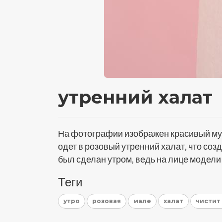
утренний халат
На фотографии изображен красивый мужч
одет в розовый утренний халат, что со
был сделан утром, ведь на лице модели
Теги
утро
розовая
мале
халат
чистит