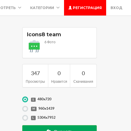
ОТРЕТЬ
КАТЕГОРИИ
РЕГИСТРАЦИЯ
ВХОД
Icons8 team
6 Фото
347
0
0
Просмотры
Нравится
Скачивания
480x720
S
960x1439
M
5304x7952
L