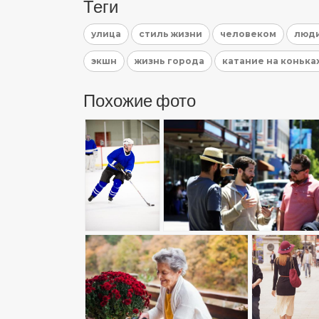
Теги
улица
стиль жизни
человеком
люд
экшн
жизнь города
катание на конька
Похожие фото