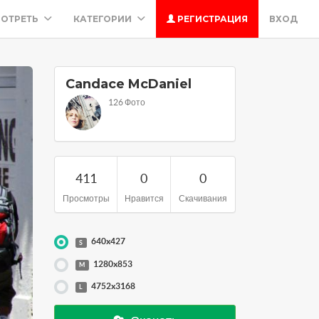
ОТРЕТЬ
КАТЕГОРИИ
РЕГИСТРАЦИЯ
ВХОД
Candace McDaniel
126 Фото
411
0
0
Просмотры
Нравится
Скачивания
640x427
S
1280x853
M
4752x3168
L