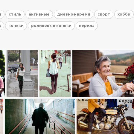
и
стиль
активные
дневное время
спорт
хобби
х
коньки
роликовые коньки
перила