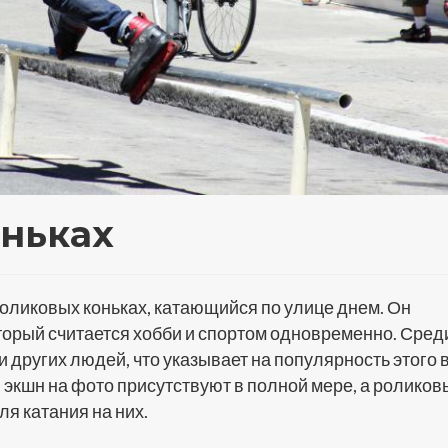
оньках
оликовых коньках, катающийся по улице днем. Он
торый считается хобби и спортом одновременно. Сред
и других людей, что указывает на популярность этого 
и экшн на фото присутствуют в полной мере, а роликов
я катания на них.