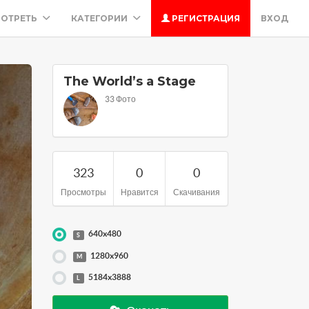
ОТРЕТЬ
КАТЕГОРИИ
РЕГИСТРАЦИЯ
ВХОД
The World’s a Stage
33 Фото
323
0
0
Просмотры
Нравится
Скачивания
640x480
S
1280x960
M
5184x3888
L