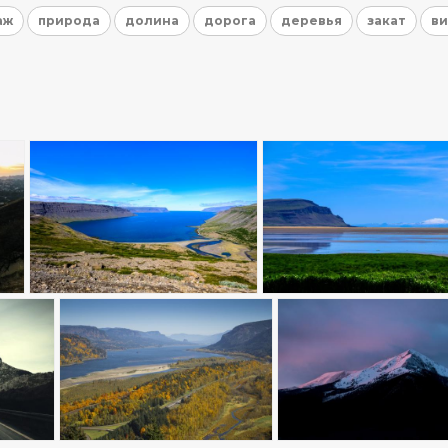
аж
природа
долина
дорога
деревья
закат
в