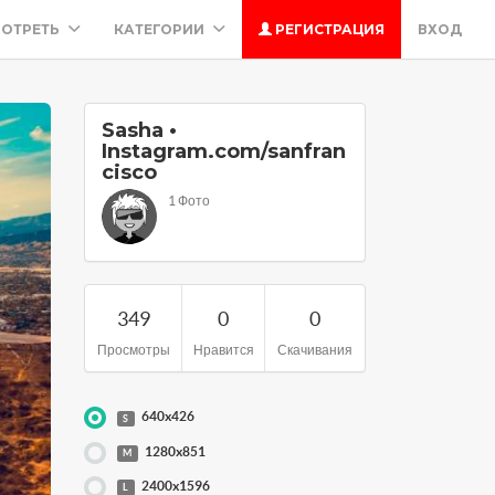
ОТРЕТЬ
КАТЕГОРИИ
РЕГИСТРАЦИЯ
ВХОД
Sasha •
Instagram.com/sanfran
cisco
1 Фото
349
0
0
Просмотры
Нравится
Скачивания
640x426
S
1280x851
M
2400x1596
L