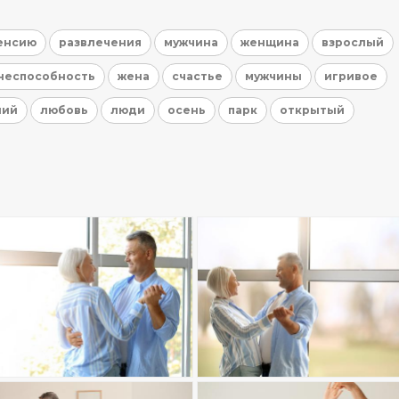
пенсию
развлечения
мужчина
женщина
взрослый
неспособность
жена
счастье
мужчины
игривое
ший
любовь
люди
осень
парк
открытый