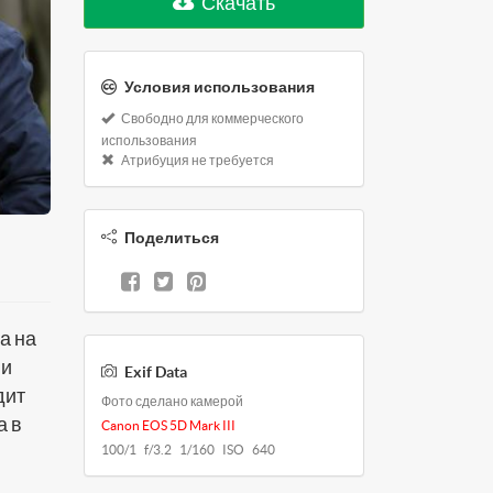
Скачать
Условия использования
Свободно для коммерческого
использования
Атрибуция не требуется
Поделиться
а на
 и
Exif Data
дит
Фото сделано камерой
а в
Canon EOS 5D Mark III
100/1 f/3.2 1/160 ISO 640