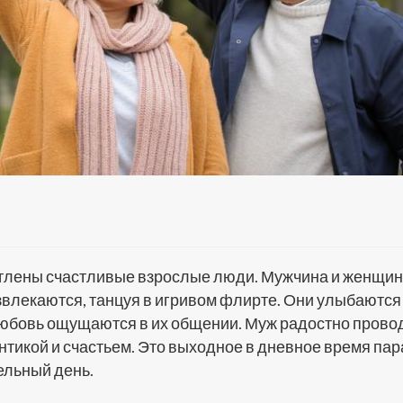
атлены счастливые взрослые люди. Мужчина и женщин
звлекаются, танцуя в игривом флирте. Они улыбаются
любовь ощущаются в их общении. Муж радостно прово
тикой и счастьем. Это выходное в дневное время пар
ельный день.