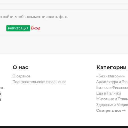
 войти, чтобы комментировать фото
Вход
Регистрация
О нас
Категории
О сервисе
- Без категории -
Пользовательское соглашение
Архитектура и Гор
ля
Бизнес и Финансы
е
Еда и Напитки
й
Животные и Птиц
Здоровье и Медиц
Смотреть все