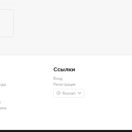
Ссылки
Вход
ода
Регистрация
Russian
ы
ина