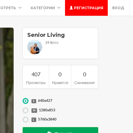
ОТРЕТЬ
КАТЕГОРИИ
РЕГИСТРАЦИЯ
ВХОД
Senior Living
39 Фото
407
0
0
Просмотры
Нравится
Скачивания
640x427
S
1280x853
M
5760x3840
L