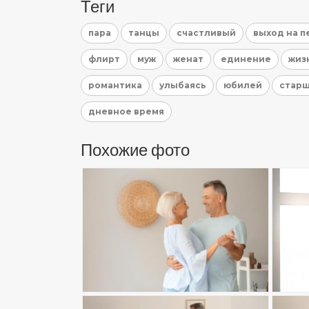
Теги
пара
танцы
счастливый
выход на 
флирт
муж
женат
единение
жиз
романтика
улыбаясь
юбилей
стар
дневное время
Похожие фото