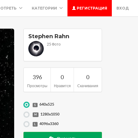
ОТРЕТЬ
КАТЕГОРИИ
РЕГИСТРАЦИЯ
ВХОД
Stephen Rahn
25 Фото
396
0
0
Просмотры
Нравится
Скачивания
640x525
S
1280x1050
M
4096x3360
L