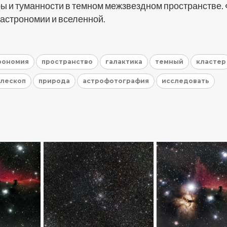
ры и туманности в темном межзвездном пространстве.
 астрономии и вселенной.
рономия
пространство
галактика
темный
кластер
лескоп
природа
астрофотография
исследовать