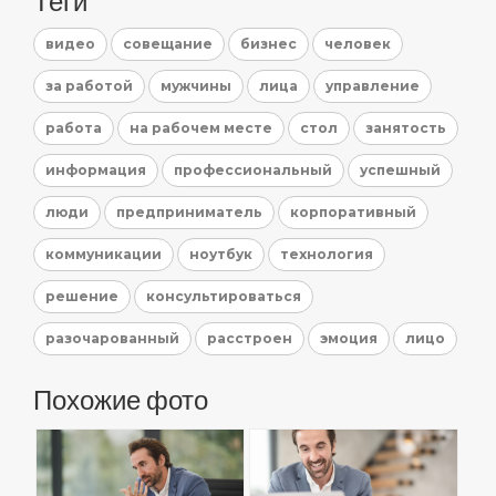
Теги
видео
совещание
бизнес
человек
за работой
мужчины
лица
управление
работа
на рабочем месте
стол
занятость
информация
профессиональный
успешный
люди
предприниматель
корпоративный
коммуникации
ноутбук
технология
решение
консультироваться
разочарованный
расстроен
эмоция
лицо
Похожие фото