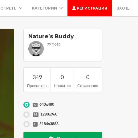
ОТРЕТЬ
КАТЕГОРИИ
РЕГИСТРАЦИЯ
ВХОД
Nature’s Buddy
99 Фото
349
0
0
Просмотры
Нравится
Скачивания
640x480
S
1280x960
M
5184x3888
L