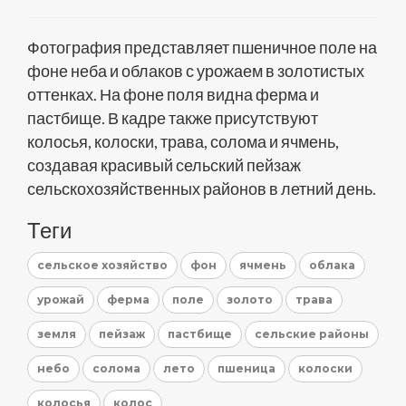
Фотография представляет пшеничное поле на
фоне неба и облаков с урожаем в золотистых
оттенках. На фоне поля видна ферма и
пастбище. В кадре также присутствуют
колосья, колоски, трава, солома и ячмень,
создавая красивый сельский пейзаж
сельскохозяйственных районов в летний день.
Теги
сельское хозяйство
фон
ячмень
облака
урожай
ферма
поле
золото
трава
земля
пейзаж
пастбище
сельские районы
небо
солома
лето
пшеница
колоски
колосья
колос