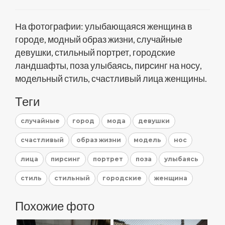
На фотографии: улыбающаяся женщина в
городе, модный образ жизни, случайные
девушки, стильный портрет, городские
ландшафты, поза улыбаясь, пирсинг на носу,
модельный стиль, счастливый лица женщины.
Теги
случайные
город
мода
девушки
счастливый
образ жизни
модель
нос
лица
пирсинг
портрет
поза
улыбаясь
стиль
стильный
городские
женщина
Похожие фото