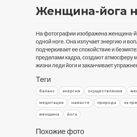
Женщина-йога н
На фотографии изображена женщина-йог
одной ноге. Она излучает энергию и во
подчеркивает ее спокойствие и безмяте
пределами кадра, создают атмосферу м
жизни леди йоги и заканчивает упражне
Теги
баланс
энергия
осуществление
же
медитация
намасте
природа
за пр
женщина
йога
Похожие фото