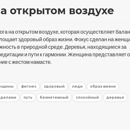
а открытом воздухе
а на открытом воздухе, которая осуществляет балан
площает здоровый образ жизни. Фокус сделан на женщ
жность в природной среде. Деревья, находящиеся за
едитации и пути к гармонии. Женщина представляет 
ние с жестом намасте.
нщины
фитнес
здоровый
леди
образ жизни
еделами
путь
безмятежный
спокойный
деревья