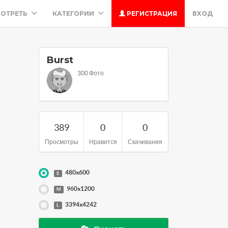
ОТРЕТЬ
КАТЕГОРИИ
РЕГИСТРАЦИЯ
ВХОД
Burst
300 Фото
389
0
0
Просмотры
Нравится
Скачивания
480x600
S
960x1200
M
3394x4242
L