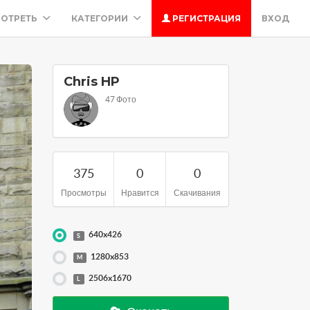
ОТРЕТЬ
КАТЕГОРИИ
РЕГИСТРАЦИЯ
ВХОД
Chris HP
47 Фото
375
0
0
Просмотры
Нравится
Скачивания
640x426
S
1280x853
M
2506x1670
L