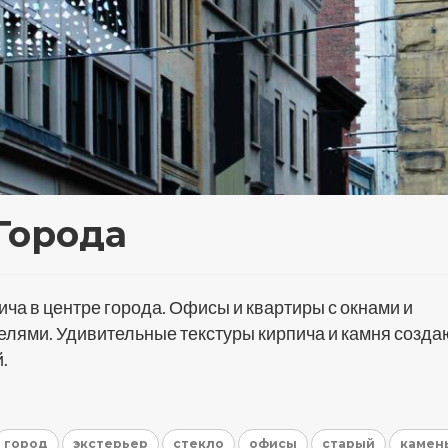
Города
ича в центре города. Офисы и квартиры с окнами и
лями. Удивительные текстуры кирпича и камня созда
.
город
экстерьер
стекло
офисы
старый
камен