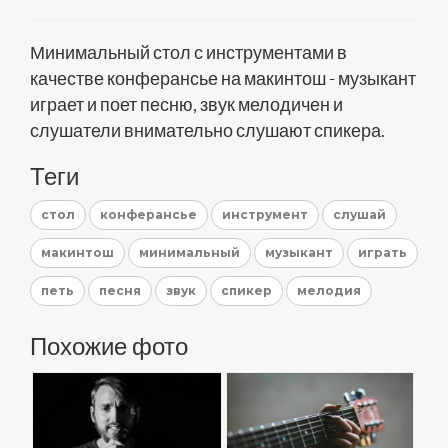
Минимальный стол с инструментами в
качестве конферансье на макинтош - музыкант
играет и поет песню, звук мелодичен и
слушатели внимательно слушают спикера.
Теги
стол
конферансье
инструмент
слушай
макинтош
минимальный
музыкант
играть
петь
песня
звук
спикер
мелодия
Похожие фото