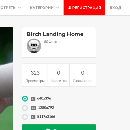
ОТРЕТЬ
КАТЕГОРИИ
РЕГИСТРАЦИЯ
ВХОД
Birch Landing Home
80 Фото
323
0
0
Просмотры
Нравится
Скачивания
640x396
S
1280x792
M
5117x3166
L