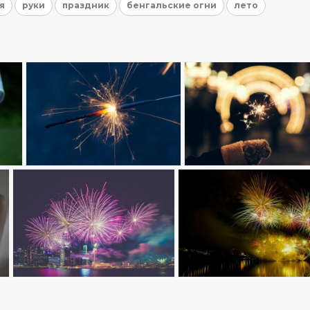
я
руки
праздник
бенгальские огни
лето