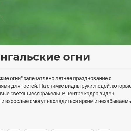
нгальские огни
ие огни" запечатлено летнее празднование с
ми для гостей. На снимке видны руки людей, которы
сивые светящиеся факелы. В центре кадра виден
и и взрослые смогут насладиться ярким и незабываем