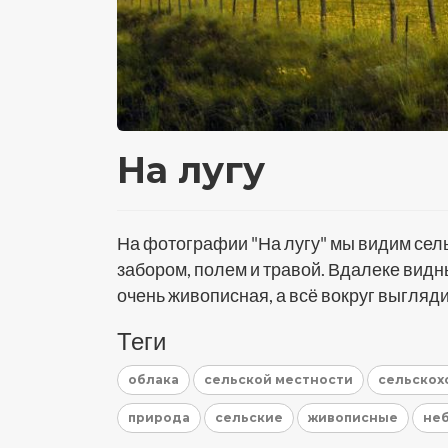
На лугу
На фотографии "На лугу" мы видим сел
забором, полем и травой. Вдалеке видн
очень живописная, а всё вокруг выгляд
Теги
облака
сельской местности
сельскох
природа
сельские
живописные
не