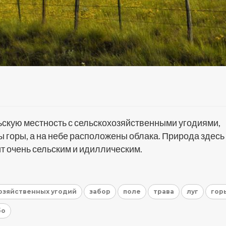
ьскую местность с сельскохозяйственными угодиями,
ы горы, а на небе расположены облака. Природа здесь
ит очень сельским и идиллическим.
озяйственных угодий
забор
поле
трава
луг
гор
бо