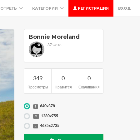
ОТРЕТЬ
КАТЕГОРИИ
РЕГИСТРАЦИЯ
ВХОД
Bonnie Moreland
87 Фото
349
0
0
Просмотры
Нравится
Скачивания
640x378
S
1280x755
M
4635x2735
L