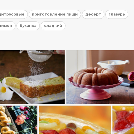
цитрусовые
приготовление пищи
десерт
глазурь
лимон
буханка
сладкий