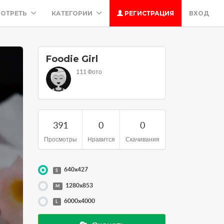
ОТРЕТЬ
КАТЕГОРИИ
РЕГИСТРАЦИЯ
ВХОД
Foodie Girl
111 Фото
391
0
0
Просмотры
Нравится
Скачивания
640x427
S
1280x853
M
6000x4000
L