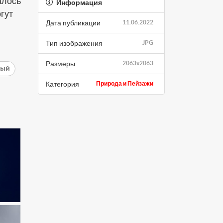
алось
Информация
огут
Дата публикации
11.06.2022
Тип изображения
JPG
Размеры
2063x2063
ный
Категория
Природа и Пейзажи