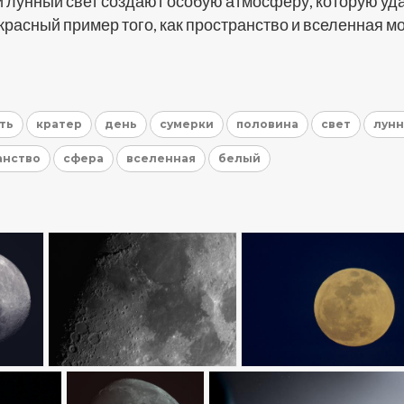
й лунный свет создают особую атмосферу, которую уд
красный пример того, как пространство и вселенная м
ть
кратер
день
сумерки
половина
свет
лун
анство
сфера
вселенная
белый