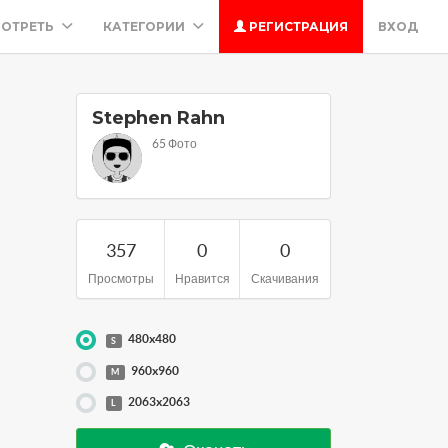
ОТРЕТЬ
КАТЕГОРИИ
РЕГИСТРАЦИЯ
ВХОД
Stephen Rahn
65 Фото
357
0
0
Просмотры
Нравится
Скачивания
480x480
S
960x960
M
2063x2063
L