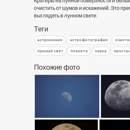
Кратеры на лунной поверхности и белы
очистить от шумов и искажений. Это пре
выглядеть в лунном свете.
Теги
астрономия
астрофотография
очисти
лунный свет
планета
наука
простр
Похожие фото