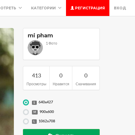
ОТРЕТЬ
КАТЕГОРИИ
РЕГИСТРАЦИЯ
ВХОД
mi pham
1 Фото
413
0
0
Просмотры
Нравится
Скачивания
640x427
S
900x600
M
1062x708
L