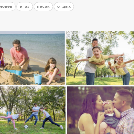
ловек
игра
песок
отдых