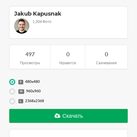
Jakub Kapusnak
1,204 Фото
497
0
0
Просмотры
Нравится
Скачивания
480x480
S
960x960
M
2368x2368
L
Скачать