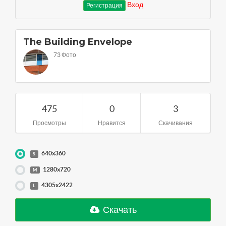
Вход
Регистрация
The Building Envelope
73 Фото
475
0
3
Просмотры
Нравится
Скачивания
640x360
S
1280x720
M
4305x2422
L
Скачать