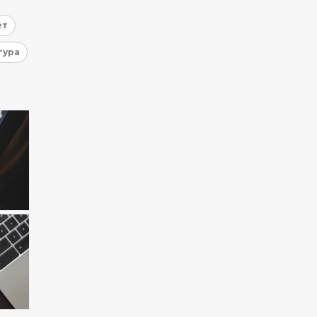
ет
гура