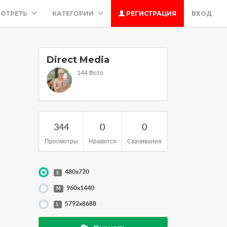
ОТРЕТЬ
КАТЕГОРИИ
РЕГИСТРАЦИЯ
ВХОД
Direct Media
144 Фото
344
0
0
Просмотры
Нравится
Скачивания
480x720
S
960x1440
M
5792x8688
L