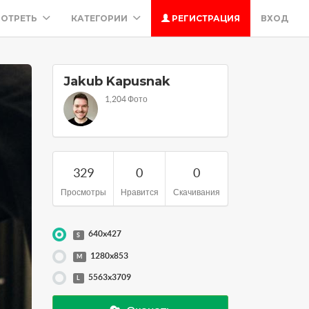
ОТРЕТЬ
КАТЕГОРИИ
РЕГИСТРАЦИЯ
ВХОД
Jakub Kapusnak
1,204 Фото
329
0
0
Просмотры
Нравится
Скачивания
640x427
S
1280x853
M
5563x3709
L