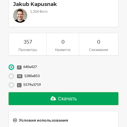
Jakub Kapusnak
1,204 Фото
357
0
0
Просмотры
Нравится
Скачивания
640x427
S
1280x853
M
5579x3719
L
Скачать
Условия использования