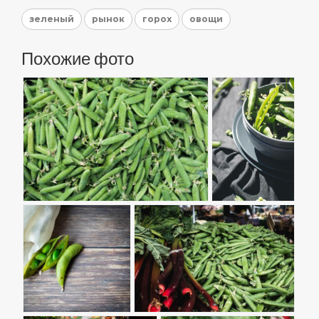
зеленый
рынок
горох
овощи
Похожие фото