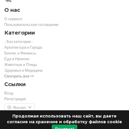
О нас
О сервисе
Пользовательское соглашение
Категории
- Без категории -
Архитектура и Города
Бизнес и Финансы
Еда и Напитки
Животные и Птицы
Здоровье и Медицина
Смотреть все
Ссылки
Вход
Регистрация
Russian
Продолжая использовать наш сайт, вы даете
согласие на хранение и обработку файлов cookie
Понятно!