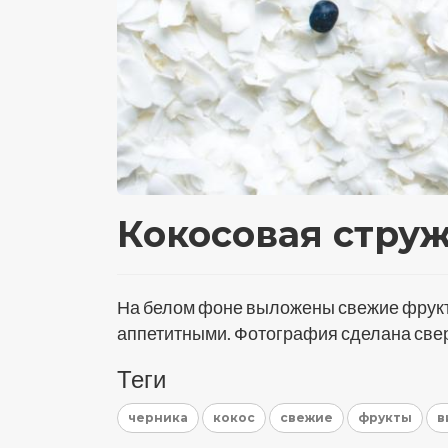
Кокосовая струж
На белом фоне выложены свежие фрукты
аппетитными. Фотография сделана свер
Теги
черника
кокос
свежие
фрукты
в