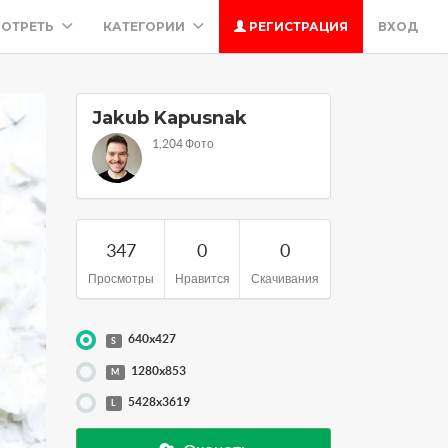
ОТРЕТЬ
КАТЕГОРИИ
РЕГИСТРАЦИЯ
ВХОД
Jakub Kapusnak
1,204 Фото
347
0
0
Просмотры
Нравится
Скачивания
640x427
S
1280x853
M
5428x3619
L