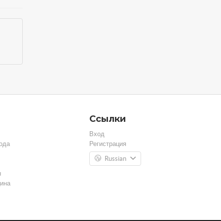
Ссылки
Вход
ода
Регистрация
Russian
ы
ина