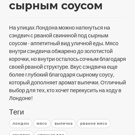
сырным соусом
На улицах Лондона можно наткнуться на
сэндвич с рваной свининой под сырным
соусом - аппетитный вид уличной еды. Мясо
внутри сэндвича обжарено до золотистой
корочки, но внутри осталось сочным благодаря
своей рваной структуре. Вкус сэндвича еще
более глубокий благодаря сырному соусу,
который дополняет аромат выпечки. Отличный
выбор для тех, кто хочет перекусить на ходу в
Лондоне!
Теги
лондон
мясо
выпечка
рваное мясо
сэндвич
уличная еда