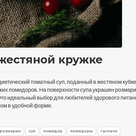
 жестяной кружке
иетический томатный суп, поданный в жестяном кубке
ежих помидоров. На поверхности супа украшен розмар
 Это идеальный выбор для любителей здорового питан
пом в удобной форме.
розмарин
суп
помидор
помидоры
гаспачо