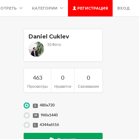
ОТРЕТЬ
КАТЕГОРИИ
РЕГИСТРАЦИЯ
ВХОД
Daniel Cuklev
33 Фото
463
0
0
Просмотры
Нравится
Скачивания
480x720
S
960x1440
M
4344x6516
L