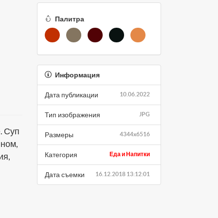
Палитра
Информация
Дата публикации
10.06.2022
Тип изображения
JPG
. Суп
Размеры
4344x6516
ином,
Категория
Еда и Напитки
ия,
Дата съемки
16.12.2018 13:12:01