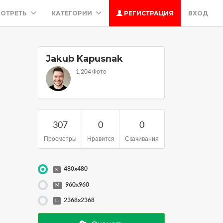
ОТРЕТЬ
КАТЕГОРИИ
РЕГИСТРАЦИЯ
ВХОД
Jakub Kapusnak
1,204 Фото
307
0
0
Просмотры
Нравится
Скачивания
480x480
S
960x960
M
2368x2368
L