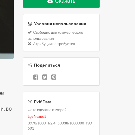
Скачать
Условия использования
Свободно для коммерческого
использования
Атрибуция не требуется
Поделиться
ре
Exif Data
и, во
Фото сделано камерой
Lge Nexus 5
3970/1000 f/2.4 50038/1000000 ISO
601