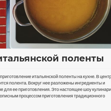
итальянской поленты
приготовление итальянской поленты на кухне. В цент
вится полента. Вокруг нее разложены ингредиенты и
 для ее приготовления. Это настоящее шоу кулинари
вописным процессом приготовления традиционного