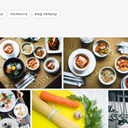
да
полента
вид сверху