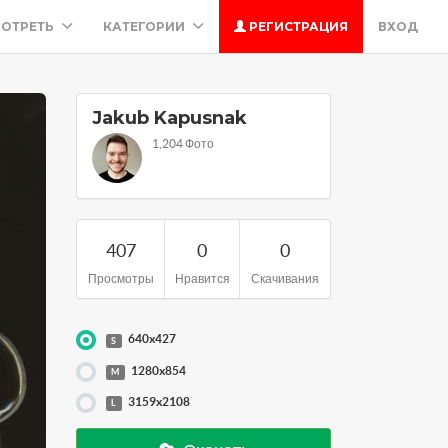
ОТРЕТЬ
КАТЕГОРИИ
РЕГИСТРАЦИЯ
ВХОД
Jakub Kapusnak
1,204 Фото
407
0
0
Просмотры
Нравится
Скачивания
640x427
S
1280x854
M
3159x2108
L