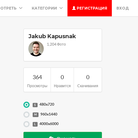
ОТРЕТЬ
КАТЕГОРИИ
РЕГИСТРАЦИЯ
ВХОД
Jakub Kapusnak
1,204 Фото
364
0
0
Просмотры
Нравится
Скачивания
480x720
S
960x1440
M
4000x6000
L