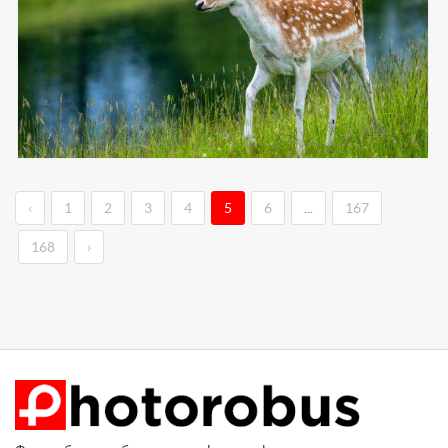
‹
1
2
3
4
5
6
...
167
168
›