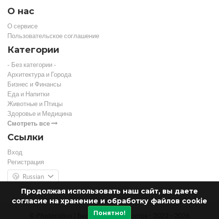
О нас
О сервисе
Пользовательское соглашение
Категории
- Без категории -
Архитектура и Города
Бизнес и Финансы
Еда и Напитки
Животные и Птицы
Здоровье и Медицина
Смотреть все
Ссылки
Вход
Регистрация
Russian
Продолжая использовать наш сайт, вы даете
согласие на хранение и обработку файлов cookie
Понятно!
© Photorobus | Бесплатный фотосток - 2022 - 2026