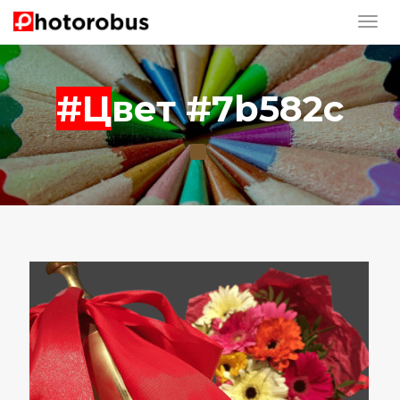
#Цвет #7b582c